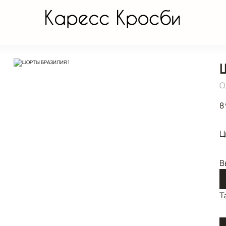
О
8
Ц
В
Т