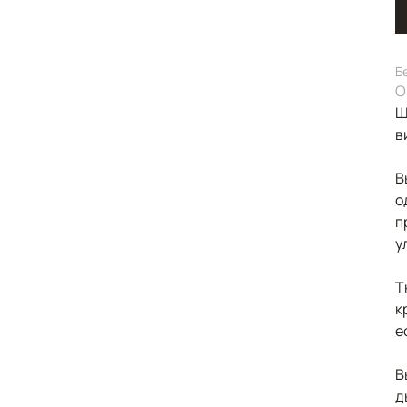
Б
О
Ш
в
В
о
п
у
Т
к
е
В
д