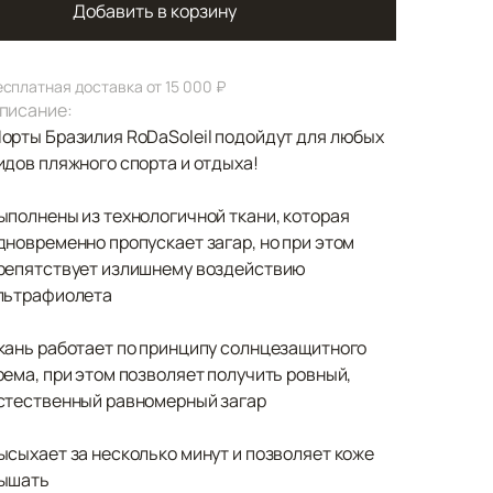
Добавить в корзину
есплатная доставка от 15 000 ₽
писание:
орты Бразилия RoDaSoleil подойдут для любых
идов пляжного спорта и отдыха!
ыполнены из технологичной ткани, которая
дновременно пропускает загар, но при этом
репятствует излишнему воздействию
льтрафиолета
кань работает по принципу солнцезащитного
рема, при этом позволяет получить ровный,
стественный равномерный загар
ысыхает за несколько минут и позволяет коже
ышать