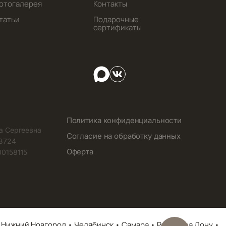
отогалерея
Контакты
татьи
Подарочные
сертификаты
Политика конфиденциальности
а Сергеевна
Согласие на обработку данных
3724
Оферта
0158115
 Нижний Новгород • Челябинск • Самара • Ростов на Дону •