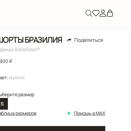
ШОРТЫ БРАЗИЛИЯ
Поделиться
дежда RoDaSoleil®️
 900 ₽
вет:
мульти
ыберите размер
S
аблица размеров
Помощь в MAX