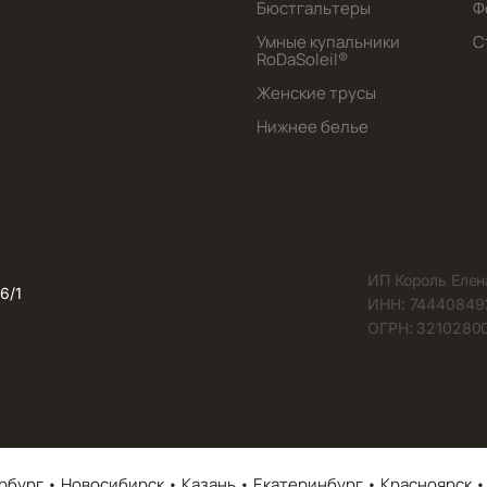
Бюстгальтеры
Ф
Умные купальники
С
RoDaSoleil®️
Женские трусы
Нижнее белье
ИП Король Елен
6/1
ИНН: 74440849
ОГРН: 32102800
рбург • Новосибирск • Казань • Екатеринбург • Красноярск •