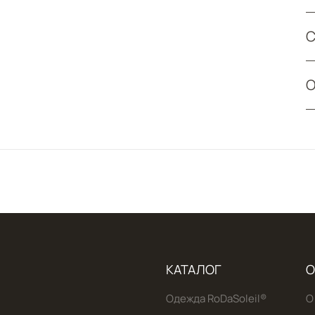
С
О
КАТАЛОГ
О
Одежда RoDaSoleil®️
О