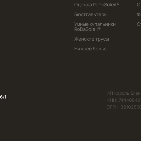
Одежда RoDaSoleil®️
О
Бюстгальтеры
Ф
Умные купальники
С
RoDaSoleil®️
Женские трусы
Нижнее белье
ИП Король Елен
6/1
ИНН: 74440849
ОГРН: 32102800