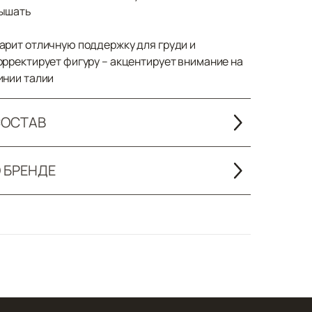
ышать
арит отличную поддержку для груди и
орректирует фигуру – акцентирует внимание на
инии талии
ОСТАВ
 БРЕНДЕ