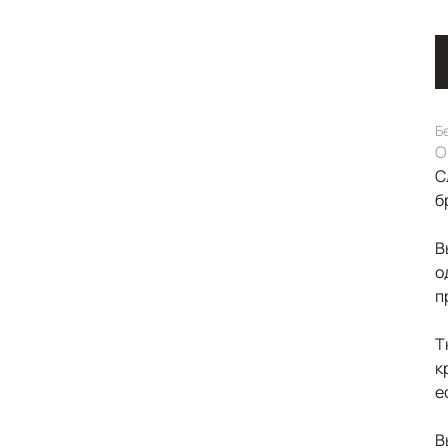
Б
О
С
б
В
о
п
Т
к
е
В