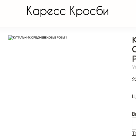
У
2
Ц
В
Т