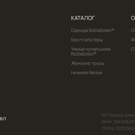
КАТАЛОГ
О
Одежда RoDaSoleil®️
О
Бюстгальтеры
Ф
Умные купальники
С
RoDaSoleil®️
Женские трусы
Нижнее белье
ИП Король Елен
6/1
ИНН: 74440849
ОГРН: 32102800