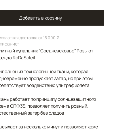
Добавить в корзину
есплатная доставка от 15 000 ₽
писание:
литный купальник "Средневековье" Розы от
ренда RoDaSoleil
ыполнен из технологичной ткани, которая
дновременно пропускает загар, но при этом
репятствует воздействию ультрафиолета
кань работает по принципу солнцезащитного
рема СПФ 35, позволяет получить ровный,
стественный загар без следов
ысыхает за несколько минут и позволяет коже