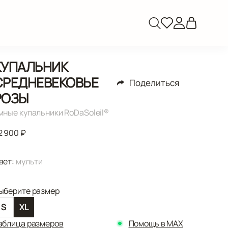
КУПАЛЬНИК
СРЕДНЕВЕКОВЬЕ
Поделиться
РОЗЫ
мные купальники RoDaSoleil®️
2 900 ₽
вет:
мульти
ыберите размер
S
XL
аблица размеров
Помощь в MAX