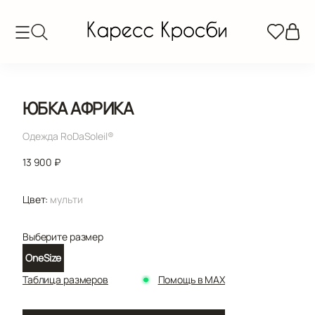
ЮБКА АФРИКА
Одежда RoDaSoleil®️
13 900 ₽
Цвет:
мульти
Выберите размер
OneSize
Таблица размеров
Помощь в MAX