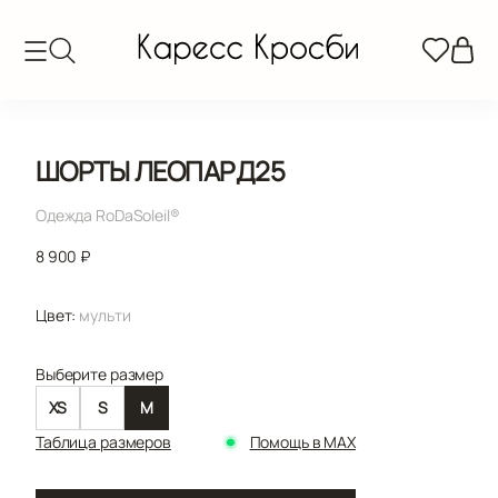
ШОРТЫ ЛЕОПАРД25
Одежда RoDaSoleil®️
8 900 ₽
Цвет:
мульти
Выберите размер
XS
S
M
Таблица размеров
Помощь в MAX