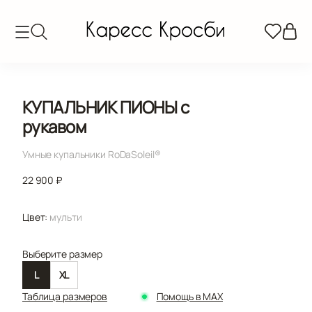
КУПАЛЬНИК ПИОНЫ с
рукавом
Умные купальники RoDaSoleil®️
22 900 ₽
Цвет:
мульти
Выберите размер
L
XL
Таблица размеров
Помощь в MAX