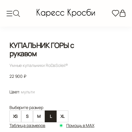
КУПАЛЬНИК ГОРЫ с
рукавом
Умные купальники RoDaSoleil®️
22 900 ₽
Цвет:
мульти
Выберите размер
XS
S
M
L
XL
Таблица размеров
Помощь в MAX