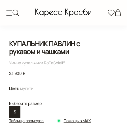
КУПАЛЬНИК ПАВЛИН с
рукавом и чашками
Умные купальники RoDaSoleil®️
23 900 ₽
Цвет:
мульти
Выберите размер
S
Таблица размеров
Помощь в MAX