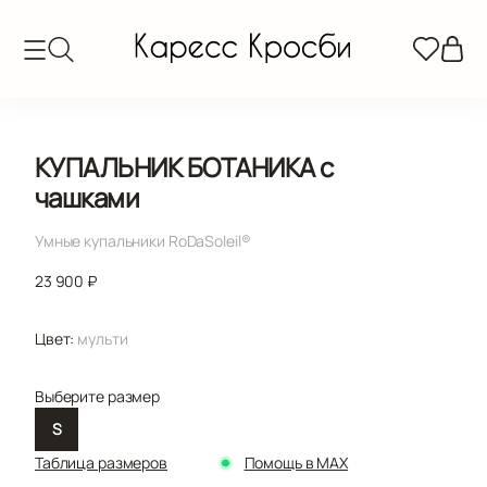
КУПАЛЬНИК БОТАНИКА с
чашками
Умные купальники RoDaSoleil®️
23 900 ₽
Цвет:
мульти
Выберите размер
S
Таблица размеров
Помощь в MAX