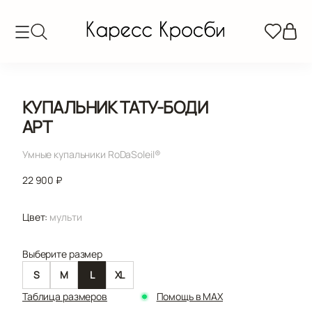
КУПАЛЬНИК ТАТУ-БОДИ
АРТ
Умные купальники RoDaSoleil®️
22 900 ₽
Цвет:
мульти
Выберите размер
S
M
L
XL
Таблица размеров
Помощь в MAX