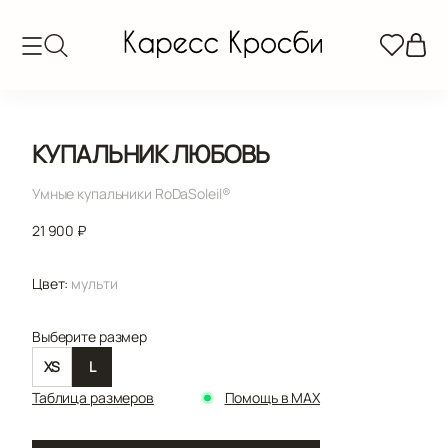
КУПАЛЬНИК ЛЮБОВЬ
Умные купальники RoDaSoleil®️
21 900 ₽
Цвет:
мульти
Выберите размер
XS
L
Таблица размеров
Помощь в MAX