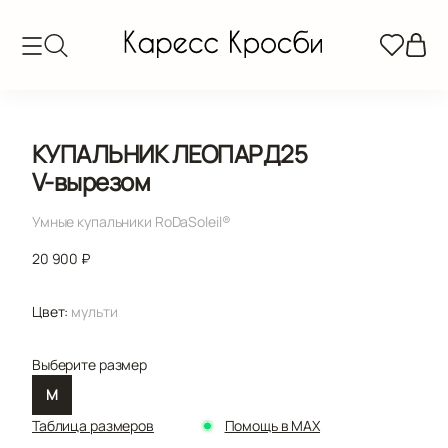
КУПАЛЬНИК ЛЕОПАРД25
V-вырезом
Умные купальники RoDaSoleil®️
20 900 ₽
Цвет:
мульти
Выберите размер
M
Таблица размеров
Помощь в MAX