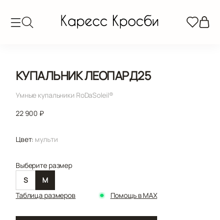
КУПАЛЬНИК ЛЕОПАРД25
Умные купальники RoDaSoleil®️
22 900 ₽
Цвет:
мульти
Выберите размер
S
M
Таблица размеров
Помощь в MAX