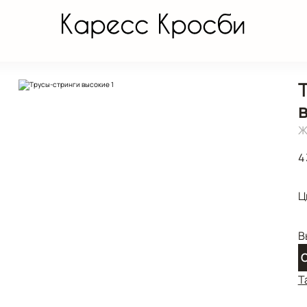
Ж
4
Ц
В
O
Т