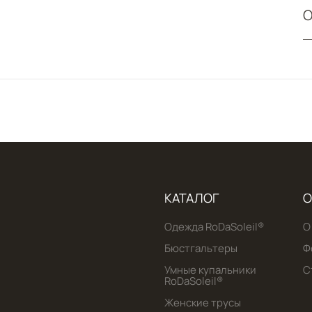
О
КАТАЛОГ
О
Одежда RoDaSoleil®️
О
Бюстгальтеры
Ф
Умные купальники
С
RoDaSoleil®️
Женские трусы