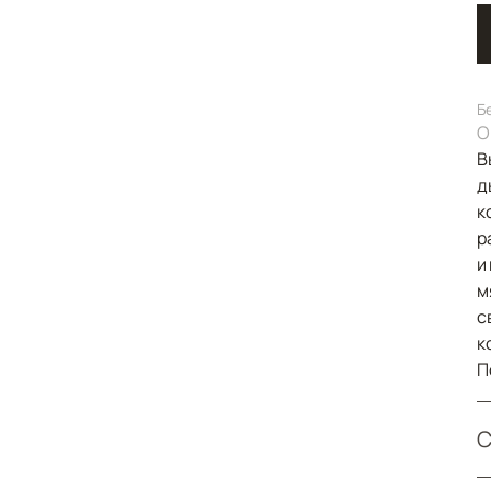
Б
О
В
д
к
р
и
м
с
к
П
С