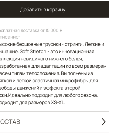
Добавить в корзину
есплатная доставка от 15 000 ₽
писание:
ысокие бесшовные трусики - стринги. Легкие и
ышащие. Soft Stretch - это инновационная
оллекция невидимого нижнего белья,
азработанная для адаптации ко всем размерам
 всем типам телосложения. Выполнены из
ягкой и легкой эластичной микрофибры для
вободы движений и эффекта второй
ожи.Идеально подходит для любого сезона.
одходит для размеров XS-XL.
ОСТАВ