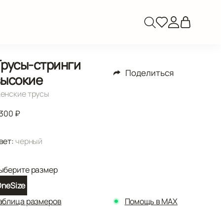
Трусы-стринги
Поделиться
высокие
енские трусы
 300 ₽
вет:
черный
ыберите размер
neSize
аблица размеров
Помощь в MAX