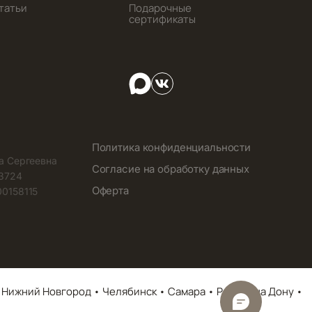
татьи
Подарочные
сертификаты
Политика конфиденциальности
а Сергеевна
Согласие на обработку данных
3724
Оферта
0158115
 Нижний Новгород • Челябинск • Самара • Ростов на Дону •