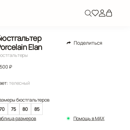
Бюстгальтер
Поделиться
orcelain Elan
юстгальтеры
 500 ₽
вет:
телесный
азмеры бюстгальтеров
70
75
80
85
аблица размеров
Помощь в MAX