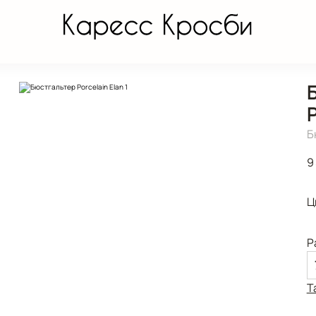
P
Б
9
Ц
Р
Т