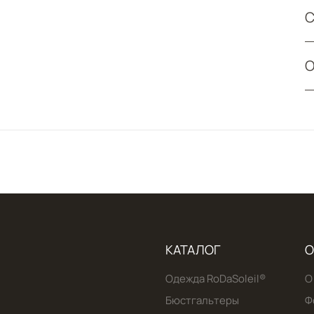
С
О
КАТАЛОГ
О
Одежда RoDaSoleil®️
О
Бюстгальтеры
Ф