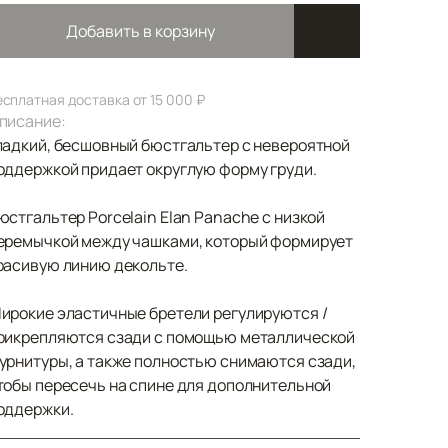
Добавить в корзину
есплатная доставка от 15 000 ₽
писание:
ладкий, бесшовный бюстгальтер с невероятной
оддержкой придает округлую форму груди.
юстгальтер Porcelain Elan Panache с низкой
еремычкой между чашками, который формирует
расивую линию декольте.
ирокие эластичные бретели регулируются /
рикрепляются сзади с помощью металлической
урнитуры, а также полностью снимаются сзади,
тобы пересечь на спине для дополнительной
оддержки.