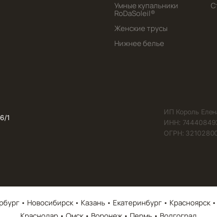
Умные купальники
С
RoDaSoleil®️
Женские трусы
Нижнее белье
ИП Король Елен
6/1
ИНН: 74440849
ОГРН: 32102800
рбург • Новосибирск • Казань • Екатеринбург • Красноярск •
Краснодар • Омск • Воронеж • Пермь • Волгоград