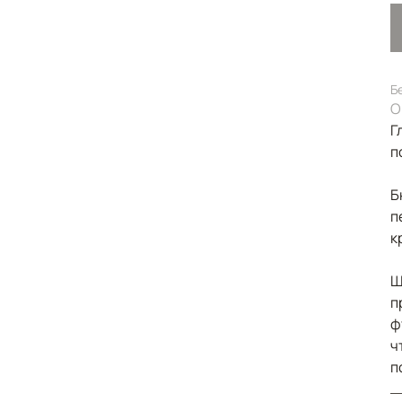
Б
О
Г
п
Б
п
к
Ш
п
ф
ч
п