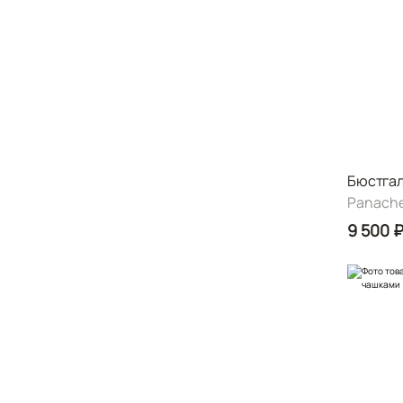
Бюстгал
Panach
9 500 