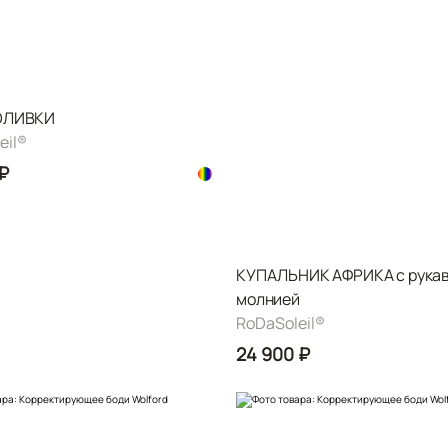
ОЛИВКИ
il®️
 ₽
КУПАЛЬНИК АФРИКА с рукав
молнией
RoDaSoleil®️
24 900 ₽