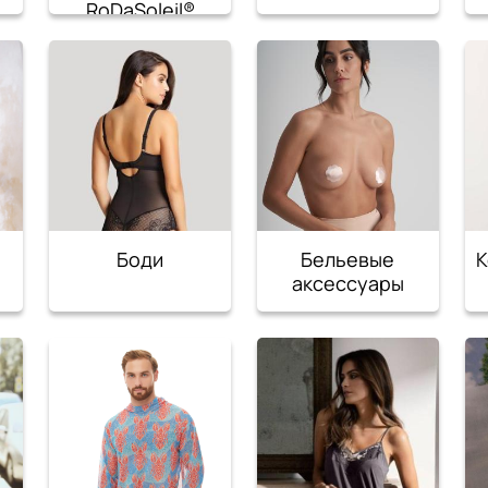
RoDaSoleil®️
Боди
Бельевые
К
аксессуары