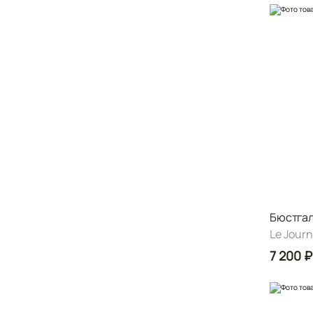
Бюстгал
Le Journ
7 200 ₽