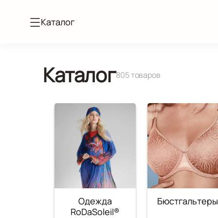
Каталог
Каталог
805 товаров
Одежда
Бюстгальтер
RoDaSoleil®️