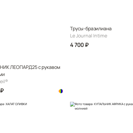
Трусы-бразилиана
Le Journal Intime
4 700 ₽
НИК ЛЕОПАРД25 с рукавом
ми
il®️
 ₽