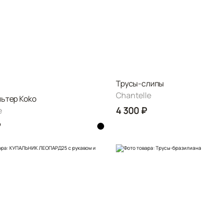
Трусы-слипы
Chantelle
ьтер Koko
4 300 ₽
e
₽