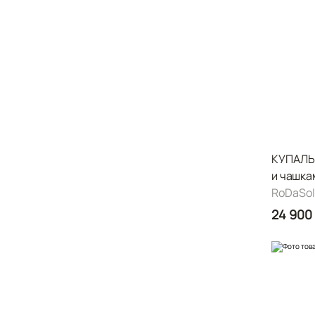
КУПАЛЬ
и чашка
RoDaSole
24 900